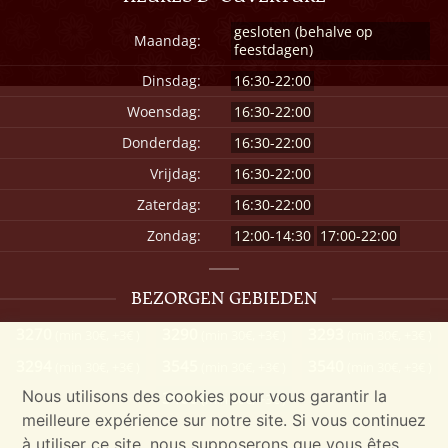
gesloten (behalve op
Maandag:
feestdagen)
Dinsdag:
16:30-22:00
Woensdag:
16:30-22:00
Donderdag:
16:30-22:00
Vrijdag:
16:30-22:00
Zaterdag:
16:30-22:00
Zondag:
12:00-14:30
17:00-22:00
BEZORGEN GEBIEDEN
3270
3290
3293
(min 30€, +3€ )
(min 30€, +3€ )
(min 30€, +3€ )
3294
3545
3540
(min 30€, +3€ )
(min 30€, +3€ )
(min 30€, +3€ )
Nous utilisons des cookies pour vous garantir la
3460
(min 30€, +3€ )
meilleure expérience sur notre site. Si vous continuez
à utiliser ce site, nous supposerons que vous êtes