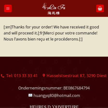
Skip
to
content
[:en]Thanks for your order! We have received it good
and will proceed it.[:fr]Merci pour votre commande!
Nous l’avons bien reçu et le procéderons.[:]
Tel: 013 33 33 41
Hasselstsestraat 87, 3290 Diest
Ondernemingsnummer:
BE0867684794
huangyq80@hotmail.com
HEURES D 'OUVERTURE