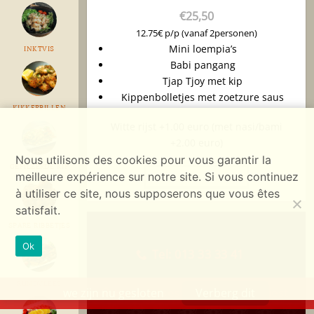
€
25,50
12.75€ p/p (vanaf 2personen)
Mini loempia’s
INKTVIS
Babi pangang
Tjap Tjoy met kip
Kippenbolletjes met zoetzure saus
KIKKERBILLEN
Witte rijst +1.00 euro (met nasi/bami
+2.00 euro)
Nous utilisons des cookies pour vous garantir la
GEFILEERDE KIP
meilleure expérience sur notre site. Si vous continuez
+1 aan winkelmand
à utiliser ce site, nous supposerons que vous êtes
satisfait.
SPARE RIBBETJES
Ok
Tel: 013 33 33 41
RUNDVLEES
Hasselstsestraat 87, 3290 Diest
we zijn nu gesloten
Verberg dit