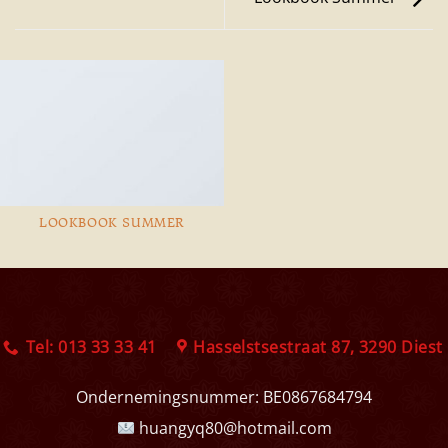
LOOKBOOK SUMMER
Tel: 013 33 33 41
Hasselstsestraat 87, 3290 Diest
Ondernemingsnummer:
BE0867684794
huangyq80@hotmail.com