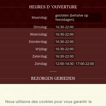
HEURES D 'OUVERTURE
gesloten (behalve op
Maandag:
feestdagen)
Dinsdag:
16:30-22:00
Woensdag:
16:30-22:00
Donderdag:
16:30-22:00
Vrijdag:
16:30-22:00
Zaterdag:
16:30-22:00
Zondag:
12:00-14:30
17:00-22:00
BEZORGEN GEBIEDEN
3270
3290
3293
(min 30€, +3€ )
(min 30€, +3€ )
(min 30€, +3€ )
3294
3545
3540
(min 30€, +3€ )
(min 30€, +3€ )
(min 30€, +3€ )
Nous utilisons des cookies pour vous garantir la
3460
(min 30€, +3€ )