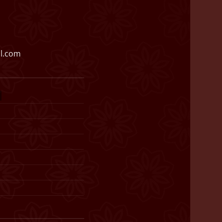
l.com
)